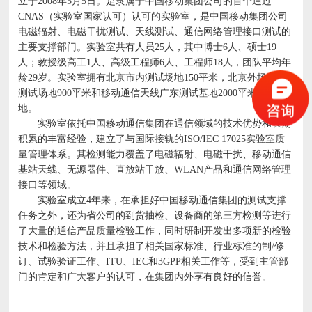
立于2008年5月5日。是隶属于中国移动集团公司的首个通过
CNAS（实验室国家认可）认可的实验室，是中国移动集团公司
电磁辐射、电磁干扰测试、天线测试、通信网络管理接口测试的
主要支撑部门。实验室共有人员25人，其中博士6人、硕士19
人；教授级高工1人、高级工程师6人、工程师18人，团队平均年
龄29岁。实验室拥有北京市内测试场地150平米，北京外场环境
测试场地900平米和移动通信天线广东测试基地2000平米测试场
地。
实验室依托中国移动通信集团在通信领域的技术优势和长期
积累的丰富经验，建立了与国际接轨的ISO/IEC 17025实验室质
量管理体系。其检测能力覆盖了电磁辐射、电磁干扰、移动通信
基站天线、无源器件、直放站干放、WLAN产品和通信网络管理
接口等领域。
实验室成立4年来，在承担好中国移动通信集团的测试支撑
任务之外，还为省公司的到货抽检、设备商的第三方检测等进行
了大量的通信产品质量检验工作，同时研制开发出多项新的检验
技术和检验方法，并且承担了相关国家标准、行业标准的制/修
订、试验验证工作、ITU、IEC和3GPP相关工作等，受到主管部
门的肯定和广大客户的认可，在集团内外享有良好的信誉。