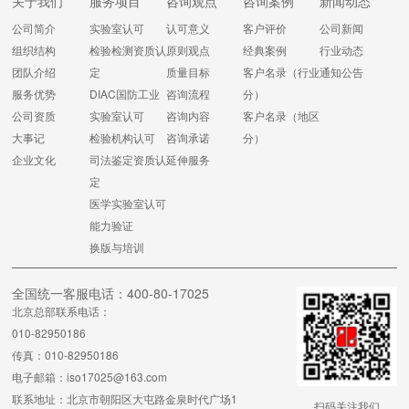
关于我们
服务项目
咨询观点
咨询案例
新闻动态
公司简介
实验室认可
认可意义
客户评价
公司新闻
组织结构
检验检测资质认
原则观点
经典案例
行业动态
团队介绍
定
质量目标
客户名录（行业
通知公告
服务优势
DIAC国防工业
咨询流程
分）
公司资质
实验室认可
咨询内容
客户名录（地区
大事记
检验机构认可
咨询承诺
分）
企业文化
司法鉴定资质认
延伸服务
定
医学实验室认可
能力验证
换版与培训
全国统一客服电话：400-80-17025
北京总部联系电话：
010-82950186
传真：010-82950186
电子邮箱：iso17025@163.com
联系地址：北京市朝阳区大屯路金泉时代广场1
扫码关注我们