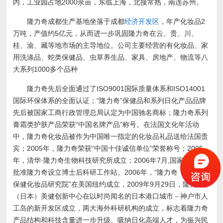
内，工业园占地2000余亩，东临上海，北接常熟，南连苏州。
隆力奇成都生产基地坐落于成都
经济开发区
，年产化妆品2
万吨，产值约5亿元，从而进一步巩固隆力奇在云、贵、川、
桂、渝、藏等地市场的主导地位。公司主要经营的有化妆品、家
用洗涤品、蛇类保健品、虫草养生品、家具、房地产、物流等八
大系列1000多个品种
隆力奇先后全面通过了ISO9001国际质量体系和ISO14001
国际环保体系的全面认证；“隆力奇”保健品和系列日化产品品牌
先后被国家工商行政管理总局认定为中国驰名商标；隆力奇系列
膏霜类护肤产品荣获“中国名牌产品”称号。在法国文化年活动
中，隆力奇化妆品被作为中国唯一指定的化妆品礼品送给法国贵
宾；2005年，隆力奇荣获“中国十佳诚信单位”荣誉称号；2005
年，清华·隆力奇生物科技研究所成立；2006年7月,国家人事部
批准隆力奇设立博士后科研工作站。2006年，“隆力奇（美国）
保健化妆品研究院”在美国纽约成立，2009年9月29日，隆力奇
（日本）美健创新中心在以时尚闻名的日本港口城市－神户市人
工岛的新开发区成立，两大海外科研机构的成立，标志着隆力奇
产品结构和科技含量进一步升级、吸纳日化高端人才，为振兴民