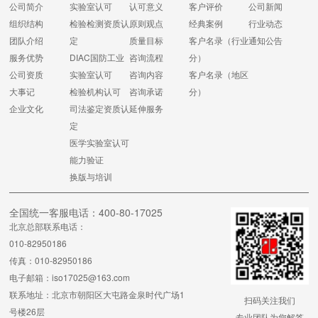
公司简介
实验室认可
认可意义
客户评价
公司新闻
组织结构
检验检测资质认
原则观点
经典案例
行业动态
团队介绍
定
质量目标
客户名录（行业
通知公告
服务优势
DIAC国防工业
咨询流程
分）
公司资质
实验室认可
咨询内容
客户名录（地区
大事记
检验机构认可
咨询承诺
分）
企业文化
司法鉴定资质认
延伸服务
定
医学实验室认可
能力验证
换版与培训
全国统一客服电话：400-80-17025
北京总部联系电话：
010-82950186
传真：010-82950186
电子邮箱：iso17025@163.com
联系地址：北京市朝阳区大屯路金泉时代广场1
扫码关注我们
号楼26层
专业团队为您解答