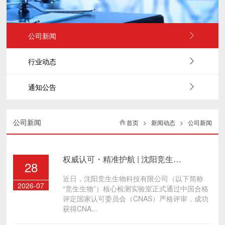
公司新闻
行业动态
通知公告
公司新闻
首页 > 新闻动态 > 公司新闻
权威认可・精准护航 | 沈阳竞生生物科技有限公司实验室获 得CNAS认可，筑牢细胞治疗质量生命线
28
近日，沈阳竞生生物科技有限公司（以下简称
2026-07
“竞生生物”）核心检测实验室正式通过中国合格
评定国家认可委员会（CNAS）严格评审，成功
获得CNA...